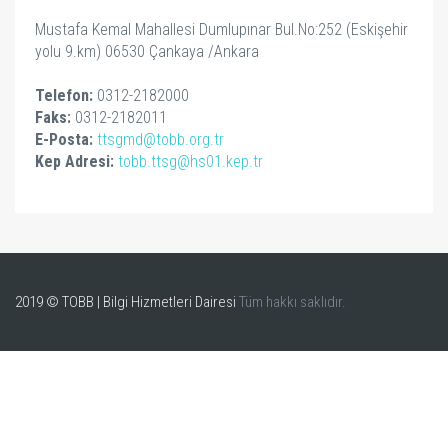
Mustafa Kemal Mahallesi Dumlupınar Bul.No:252 (Eskişehir
yolu 9.km) 06530 Çankaya /Ankara
Telefon:
0312-2182000
Faks:
0312-2182011
E-Posta:
ttsgmd@tobb.org.tr
Kep Adresi:
tobb.ttsg@hs01.kep.tr
2019 © TOBB | Bilgi Hizmetleri Dairesi
Tüm hakkı saklıdır.