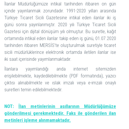
İlanlar Müdürlüğümüze intikal tarihinden itibaren on gün
içinde yayınlanmak zorundadır. 1991-2020 yılları arasında
Türkiye Ticaret Sicili Gazetesine intikal eden ilanlar iki iş
günü sonra yayınlanmıştır. 2020 yılı Türkiye Ticaret Sicili
Gazetesi için dijital dönüşüm yılı olmuştur. Bu suretle, kağıt
ortamında intikal eden ilanlar takip eden iş günü, 01.07.2020
tarihinden itibaren MERSİS'te oluşturulmak suretiyle ticaret
sicili müdürlüklerince elektronik ortamda iletilen ilanlar ise
iki saat içerisinde yayımlanmaktadır.
İlanlara yayımlandığı anda internet sitemizden
erişilebilmekte, kaydedilebilmekte (PDF formatında), yazıcı
çıktısı alınabilmekte ve ıslak imzalı veya e-imzalı onaylı
suretleri temin edilebilmektedir.
NOT:
İlan metinlerinin asıllarının Müdürlüğümüze
gönderilmesi gerekmektedir. Faks ile gönderilen ilan
metinleri işleme alınmamaktadır.