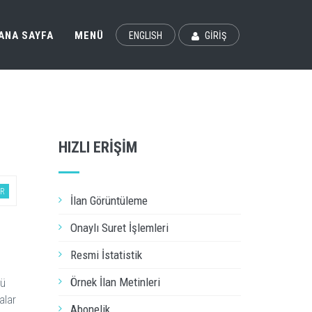
ANA SAYFA
MENÜ
ENGLISH
GİRİŞ
HIZLI ERİŞİM
ER
İlan Görüntüleme
Onaylı Suret İşlemleri
Resmi İstatistik
Örnek İlan Metinleri
gü
alar
Abonelik