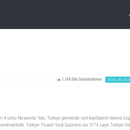
1,169,566 Görüntülenme
GENEL BİLGİL
4 üncü fıkrasında “ilan, Türkiye genelinde sicil kayıtlarının ilanına öz
 verilmektedir. Türkiye Ticaret Sicili Gazetesi ise 5174 sayılı Türkiye Od