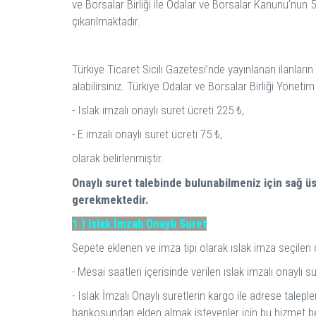
ve Borsalar Birliği ile Odalar ve Borsalar Kanunu’nun
çıkarılmaktadır.
Türkiye Ticaret Sicili Gazetesi’nde yayınlanan ilanların
alabilirsiniz. Türkiye Odalar ve Borsalar Birliği Yöneti
- Islak imzalı onaylı suret ücreti 225 ₺,
- E imzalı onaylı suret ücreti 75 ₺,
olarak belirlenmiştir.
Onaylı suret talebinde bulunabilmeniz için sağ
gerekmektedir.
1 ) Islak İmzalı Onaylı Suret
Sepete eklenen ve imza tipi olarak ıslak imza seçilen o
- Mesai saatleri içerisinde verilen ıslak imzalı onaylı su
- Islak İmzalı Onaylı suretlerin kargo ile adrese tale
bankosundan elden almak isteyenler için bu hizmet be