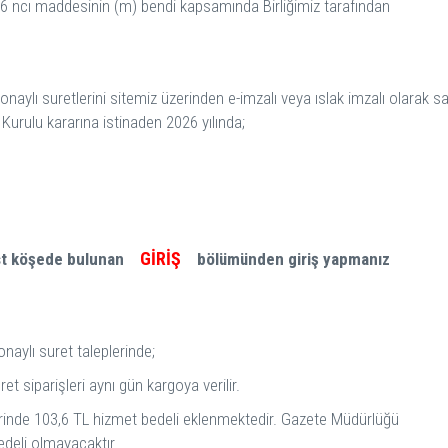
 56 ncı maddesinin (m) bendi kapsamında Birliğimiz tarafından
 onaylı suretlerini sitemiz üzerinden e-imzalı veya ıslak imzalı olarak sa
m Kurulu kararına istinaden 2026 yılında;
GİRİŞ
 üst köşede bulunan
bölümünden giriş yapmanız
naylı suret taleplerinde;
ret siparişleri aynı gün kargoya verilir.
plerinde 103,6 TL hizmet bedeli eklenmektedir. Gazete Müdürlüğü
deli olmayacaktır.