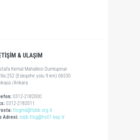
ETİŞİM & ULAŞIM
stafa Kemal Mahallesi Dumlupınar
.No:252 (Eskişehir yolu 9.km) 06530
nkaya /Ankara
lefon:
0312-2182000
ks:
0312-2182011
Posta:
ttsgmd@tobb.org.tr
p Adresi:
tobb.ttsg@hs01.kep.tr