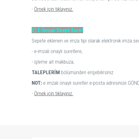
-
Örnek için tıklayınız.
2) E-İmzalı Onaylı Suret
Sepete eklenen ve imza tipi olarak elektronik imza seç
- e-imzalı onaylı suretlere,
- işleme ait makbuza,
TALEPLERİM
bölümünden erişebilirsiniz.
NOT:
e imzalı onaylı suretler e-posta adresinize G
-
Örnek için tıklayınız.