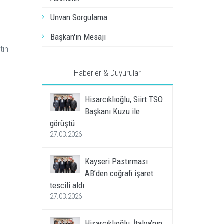
Unvan Sorgulama
Başkan'ın Mesajı
tın
Haberler & Duyurular
Hisarcıklıoğlu, Siirt TSO
Başkanı Kuzu ile
görüştü
27.03.2026
Kayseri Pastırması
AB’den coğrafi işaret
tescili aldı
27.03.2026
Hisarcıklıoğlu, İtalya’nın